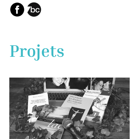
Projets
(re)Découvrir Hélène
Pedneault