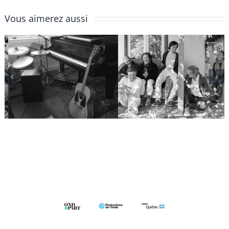
Vous aimerez aussi
Jean-
Bon
François
Débarras en
Groulx
famille
solos/duos