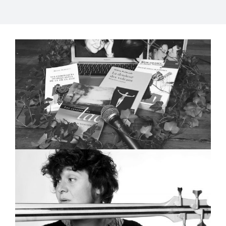
(re)Découvrir Hélène
Pedneault
Marion Cousineau