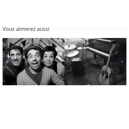
Vous aimerez aussi
Jean-
J’m’en viens
François
chez vous!
Groulx
solos/duos