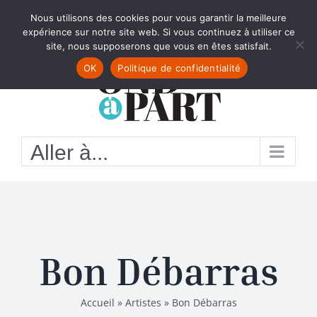
Passer
Nous utilisons des cookies pour vous garantir la meilleure
Facebook
au
expérience sur notre site web. Si vous continuez à utiliser ce
site, nous supposerons que vous en êtes satisfait.
contenu
OK
Politique de confidentialité
Aller à...
Bon Débarras
Accueil
»
Artistes
»
Bon Débarras