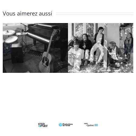
Vous aimerez aussi
Jean-
Bon
François
Débarras en
Groulx
famille
solos/duos