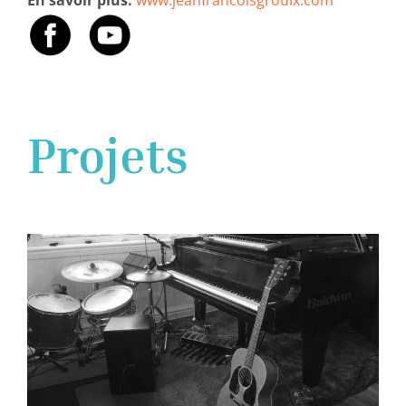
Projets
Jean-François Groulx
solos/duos