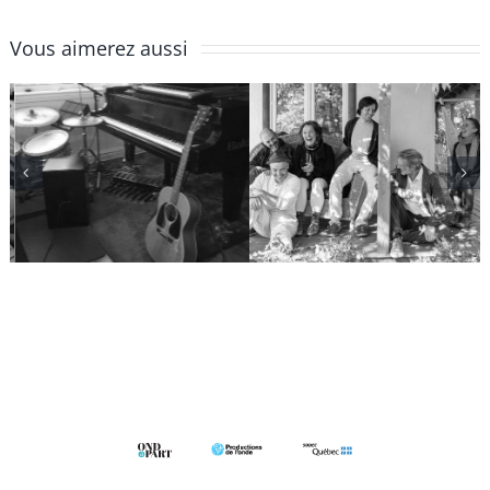
Vous aimerez aussi
Jean-
Bon
François
Débarras en
Groulx
famille
solos/duos