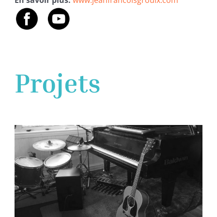
Projets
Jean-François Groulx
solos/duos