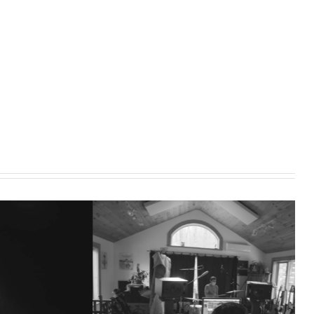
ais et
Épisode 3 | La
batterie