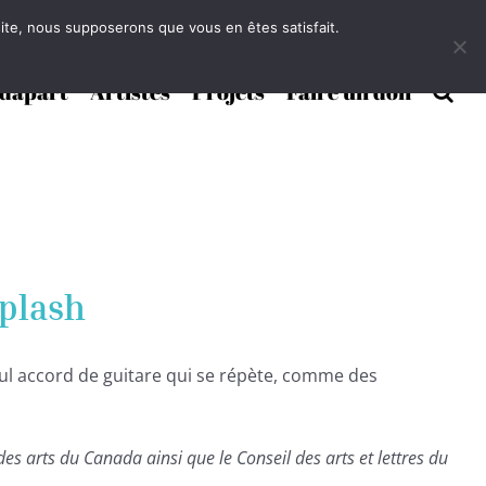
 site, nous supposerons que vous en êtes satisfait.
Face
dapart
Artistes
Projets
Faire un don
Splash
eul accord de guitare qui se répète, comme des
 des arts du Canada ainsi que le Conseil des arts et lettres du