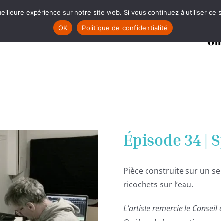
eilleure expérience sur notre site web. Si vous continuez à utiliser ce
OK
Politique de confidentialité
On
Épisode 34 | 
Pièce construite sur un s
ricochets sur l’eau.
L’artiste remercie le Conseil