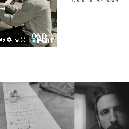
Québec de leur soutien.
de 5 | Mettre de
Épisode 4 | Dél
l’ordre
blocages