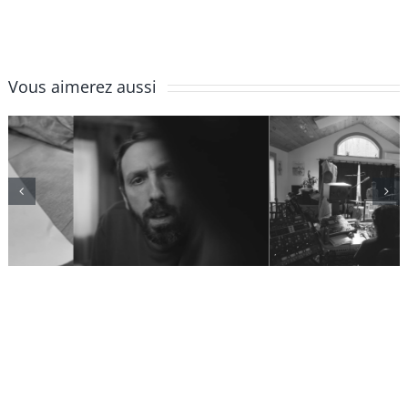
Vous aimerez aussi
Épisode 4 |
Épisode 3 | La
Délais et
batterie
blocages