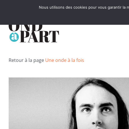
Passer
Nous utilisons des cookies pour vous garantir la m
au
contenu
Retour à la page
Une onde à la fois