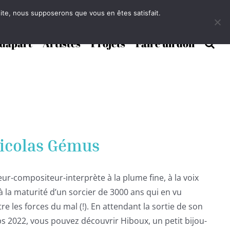
 site, nous supposerons que vous en êtes satisfait.
Face
dapart
Artistes
Projets
Faire un don
Nicolas Gémus
r-compositeur-interprète à la plume fine, à la voix
 à la maturité d’un sorcier de 3000 ans qui en vu
e les forces du mal (!). En attendant la sortie de son
 2022, vous pouvez découvrir Hiboux, un petit bijou-