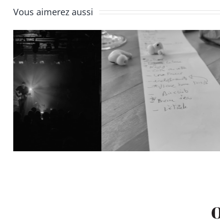
Vous aimerez aussi
Épisode 6 | Promo et
Épiso
lancement