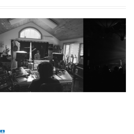
ais et
Épisode 3 | La
batterie