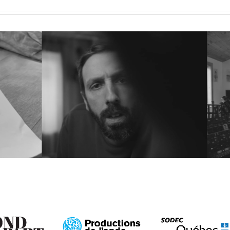
de 5 | Mettre de
Épisode 4 | Dél
l’ordre
blocages