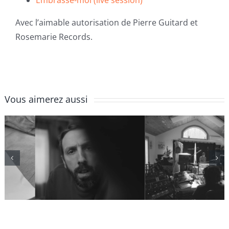
Embrasse-moi (live session)
Avec l’aimable autorisation de Pierre Guitard et
Rosemarie Records.
Vous aimerez aussi
Épisode 4 |
Épisode 3 | La
Délais et
batterie
blocages