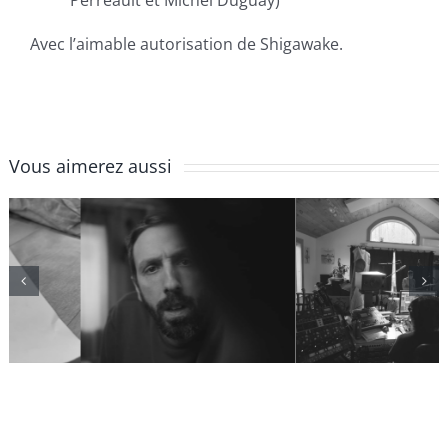
Perreault et Michel Duguay)
Avec l’aimable autorisation de Shigawake.
Vous aimerez aussi
Épisode 4 |
Épisode 3 | La
Délais et
batterie
blocages